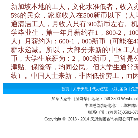
新加坡本地的工人，文化水准低者，收入
5%的民众，家庭收入在500新币以下（人
通清洁工人，月收入只有300新币左右。
学毕业生，第一年月薪约在1，800-2，1
人）月薪约为：600-1，000新币（可能
薪水递减。所以，大部分来新的中国工人的底
币，大学生底薪为：2，000新币，已算
津贴、保险等，均同公民。但大学生通常
线）。中国人士来新，非因低价劳工，而
首页
|
关于天恩
|
代办签证
|
成功案例
|
免
加拿大总部（温哥华）地址：246-3800 Wesbrook Mall,
中国总部(福州)地址：华林路97号
联系电话：(移民部)0591-87800
Copyright
©
2013 - 2014 天恩集团咨询有限公司Tian'en Co