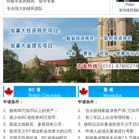
经验丰富的移民、留学专家
Shirley
Roger
Piggy
Peter
专业强大的移民团队
问
资深移民顾问
资深移民顾问
资深留学顾问
资深移民顾问
BC 省
曼 省
British Columbia
Manitoba
申请条件：
申请条件：
1、拥有80万加币以上的资产；
1、 合法获得家庭净资产35 万加
2、最少在BC省投资40万加币；
2、 有三年以上企业管理经验；；
3、新设立或购买、参股现有公司；
3、移民以后在曼省投资不少于15
4、提供至少3个就业机会加拿大的公民；
4、 申请人必须去曼省进行考察；
5、不限定投资区域，BC省境内即可；
5、 获得曼省预提名后缴7.5 万押